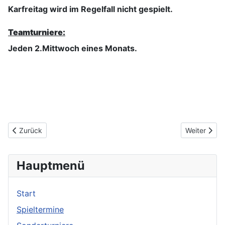
Karfreitag wird im Regelfall nicht gespielt.
Teamturniere:
Jeden 2.Mittwoch eines Monats.
Vorheriger Beitrag: Bridgeclub Dietzenbach e.V.
Nächster Be
Zurück
Weiter
Hauptmenü
Start
Spieltermine